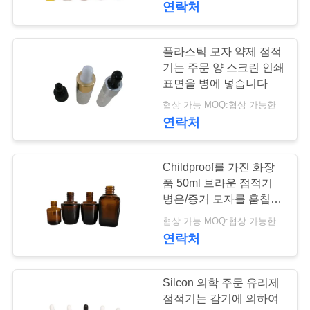
청
연락처
하
플라스틱 모자 약제 점적
십
기는 주문 양 스크린 인쇄
표면을 병에 넣습니다
시
협상 가능 MOQ:협상 가능한
오
연락처
사
Childproof를 가진 화장
품 50ml 브라운 점적기
이
병은/증거 모자를 훔칩니
다
트
협상 가능 MOQ:협상 가능한
연락처
맵
Silcon 의학 주문 유리제
PRIVACY
점적기는 감기에 의하여