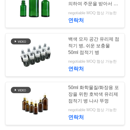
의하여 주문을 받아서 만
학
들어지는 색깔
negotiable MOQ:협상 가능한
연락처
품
백색 모자 공간 유리제 점
질
적기 병, 쉬운 보충물
관
50ml 점적기 병
negotiable MOQ:협상 가능한
리
연락처
저
50ml 화학물질/화장용 포
장을 위한 호박색 유리제
희
점적기 병 나사 뚜껑
와
negotiable MOQ:협상 가능한
연락처
연