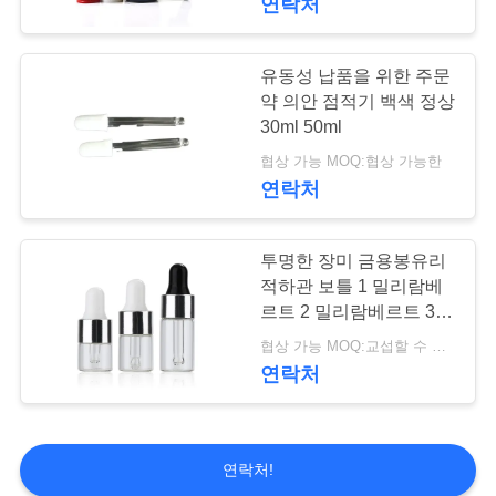
연락처
유동성 납품을 위한 주문
약 의안 점적기 백색 정상
30ml 50ml
협상 가능 MOQ:협상 가능한
연락처
투명한 장미 금용봉유리
적하관 보틀 1 밀리람베
르트 2 밀리람베르트 3
밀리람베르트 5 밀리람
협상 가능 MOQ:교섭할 수 있습니다
베르트 정유 견본 공판
연락처
연락처!