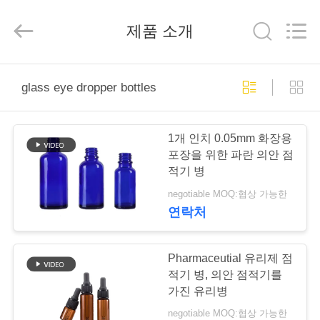
2018
-
2025
제품 소개
Aman
Industry
Co.,
Ltd.
All
집
Rights
Reserved.
glass eye dropper bottles
Developed
by
ECER
제
1개 인치 0.05mm 화장용
품
포장을 위한 파란 의안 점
적기 병
negotiable MOQ:협상 가능한
비
연락처
디
오
Pharmaceutial 유리제 점
적기 병, 의안 점적기를
가진 유리병
VR
negotiable MOQ:협상 가능한