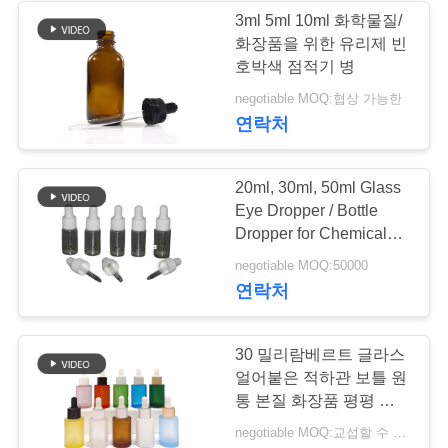
락
3ml 5ml 10ml 화학물질/
화장품을 위한 유리제 빈
호박색 점적기 병
소
negotiable MOQ:협상 가능한
식
연락처
사
20ml, 30ml, 50ml Glass
Eye Dropper / Bottle
건
Dropper for Chemical
and Cosmetic AM-GED
negotiable MOQ:50000
견
연락처
적
30 밀리람베르트 글라스
을
얼어붙은 적하관 보틀 원
통 본질 화장품 평평 어깨
요
정유
negotiable MOQ:교섭할 수 있습니다