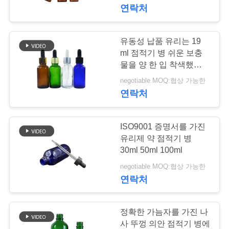
연락처
쇼
유동성 납품 유리는 19
우
ml 점적기 병 쉬운 보충
리
물을 양 한 입 착색했습니
다
negotiable MOQ:협상 가능한
에
연락처
관
한
ISO9001 증명서를 가진
유리제 약 점적기 병
것
30ml 50ml 100ml
negotiable MOQ:협상 가능한
연락처
공
장
정확한 가늠자를 가진 나
견
사 뚜껑 의안 점적기 병에