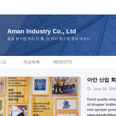
Aman Industry Co., Ltd
품질 향수병 위의 빈 롤, 빈 유리 향수병 중국 제조사
디오
재생목록
WEBSITE
아만 산업 
June 10, 202
Good quality empt
oil dropper bottle
mist sprayer pu
www.glassbott