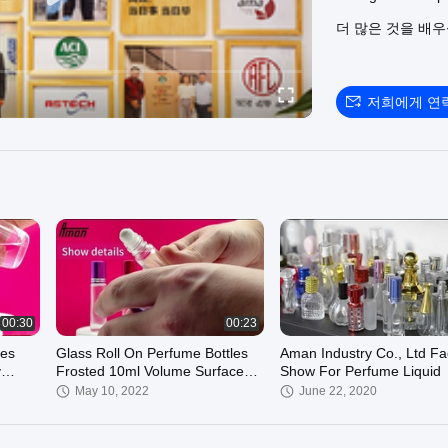
더 많은 것을 배
저희에게 연
00:30
00:23
les
Glass Roll On Perfume Bottles
Aman Industry Co., Ltd Fa
y
Frosted 10ml Volume Surface
Show For Perfume Liquid
Printing
May 10, 2022
June 22, 2020