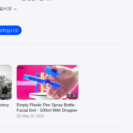
우십시오 →
락하십시오
00:44
00:30
ctory
Empty Plastic Pen Spray Bottle
Facial 5ml - 100ml With Dropper
May 10, 2022