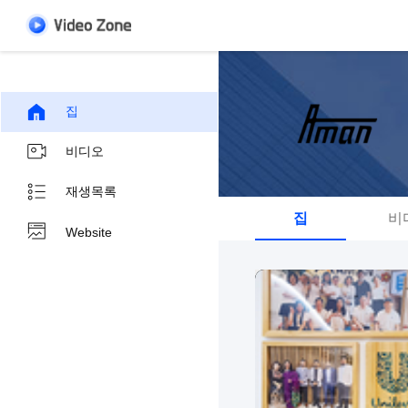
집
비디오
재생목록
집
비
Website