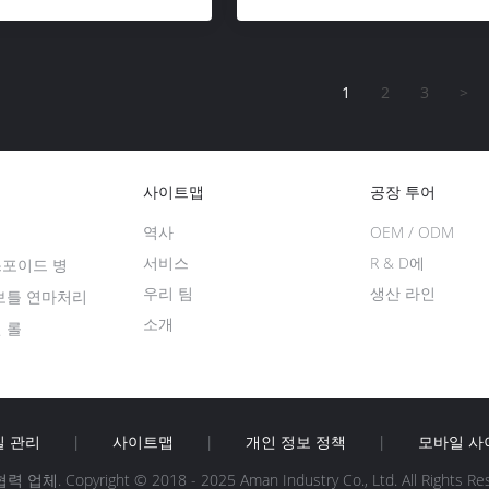
1
2
3
>
사이트맵
공장 투어
역사
OEM / ODM
병
서비스
R & D에
스포이드 병
우리 팀
생산 라인
 보틀 연마처리
소개
 롤
질 관리
|
사이트맵
|
개인 정보 정책
|
모바일 사
력 업체. Copyright © 2018 - 2025 Aman Industry Co., Ltd. All Rights Re