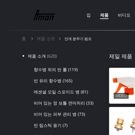
집
제품
비디오
홈
제품 소개
안개 분무기 펌프
제일 제품
제품 소개
(620)
향수병 위의 빈 롤
(119)
빈 유리 향수병
(165)
에센셜 오일 스포이드 병
(81)
비어 있는 정 보틀 연마처리
(33)
비어 있는 피부 관리 병
(73)
빈 립스틱 용기
(7)