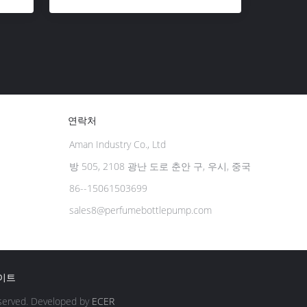
연락처
Aman Industry Co., Ltd
방 505, 2108 광난 도로 춘안 구, 우시, 중국
86--15061503699
sales8@perfumebottlepump.com
이트
served. Developed by
ECER