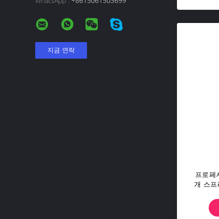
WhatsApp :
+8615061503699
프로페셔
개 스프