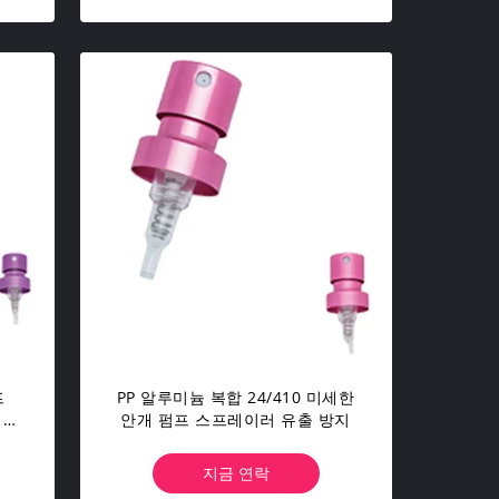
프
PP 알루미늄 복합 24/410 미세한
 화
안개 펌프 스프레이러 유출 방지
지금 연락