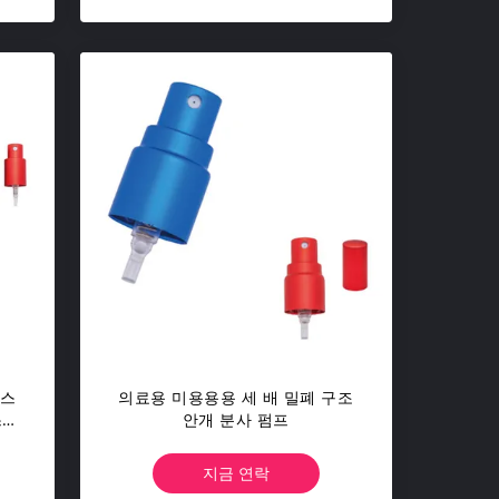
 스
의료용 미용용용 세 배 밀폐 구조
스크
안개 분사 펌프
지금 연락