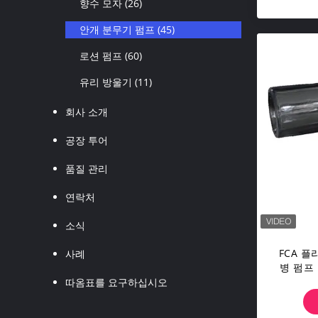
향수 모자
(26)
안개 분무기 펌프
(45)
로션 펌프
(60)
유리 방울기
(11)
회사 소개
공장 투어
품질 관리
연락처
소식
FCA 
사례
병 펌프 
따옴표를 요구하십시오