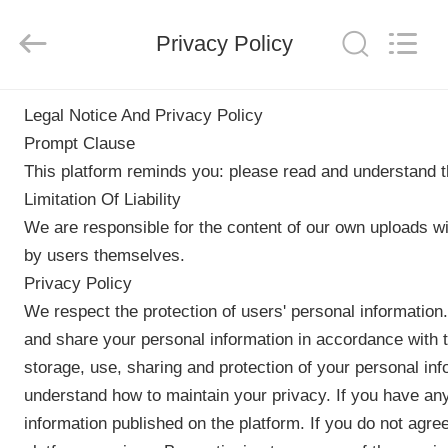
©
2018
-
Privacy Policy
2025
Aman
Industry
Co.,
Ltd.
집
All
Rights
Legal Notice And Privacy Policy
Reserved.
Developed
Prompt Clause
by
ECER
This platform reminds you: please read and understand th
제
Limitation Of Liability
품
We are responsible for the content of our own uploads w
by users themselves.
비
Privacy Policy
We respect the protection of users' personal information
디
and share your personal information in accordance with th
오
storage, use, sharing and protection of your personal inf
understand how to maintain your privacy. If you have any
information published on the platform. If you do not agree
VR