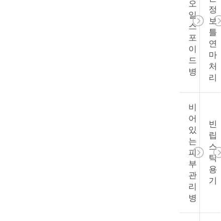
락
오
정
일
보
스
틀
소
포
연
이
식
마
드
처
병
리
사
비
건
어
빈
있
립
는
견
스
피
틱
적
부
용
관
기
을
리
병
요