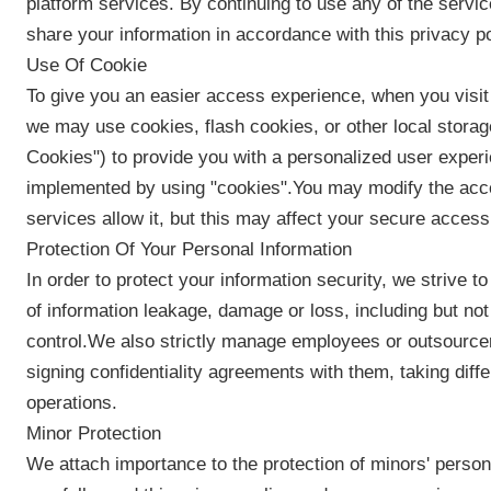
platform services. By continuing to use any of the service
쇼
share your information in accordance with this privacy po
Use Of Cookie
우
To give you an easier access experience, when you visit 
we may use cookies, flash cookies, or other local storag
리
Cookies") to provide you with a personalized user exper
에
implemented by using "cookies".You may modify the accep
services allow it, but this may affect your secure access
관
Protection Of Your Personal Information
한
In order to protect your information security, we strive t
of information leakage, damage or loss, including but not
것
control.We also strictly manage employees or outsourcer
signing confidentiality agreements with them, taking diffe
공
operations.
Minor Protection
장
We attach importance to the protection of minors' person
견