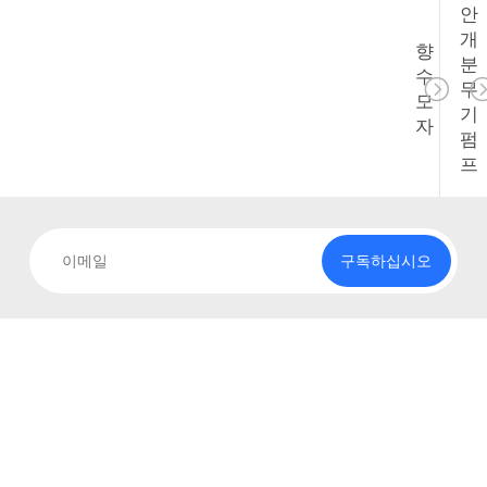
청
안
개
하
향
분
수
십
무
모
기
자
시
펌
프
오
사
구독하십시오
이
트
맵
PRIVACY