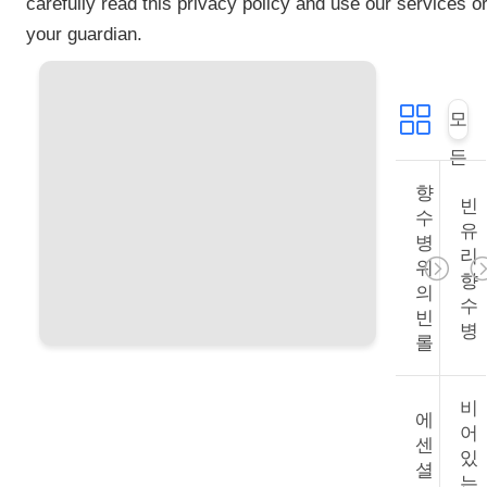
carefully read this privacy policy and use our services o
학
your guardian.
품
모
질
든
향
관
빈
수
유
리
병
리
위
향
의
수
저
빈
병
롤
희
와
비
에
어
연
센
있
셜
는