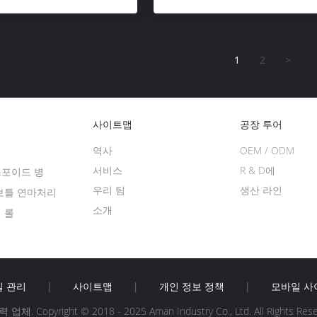
1
2
>
사이트맵
공장 투어
역사
OEM / ODM
병
서비스
R & D에
스포이드 병
우리 팀
생산 라인
 보틀 연마처리
소개
 롤
질 관리
|
사이트맵
|
개인 정보 정책
|
모바일 사
 업체. Copyright © 2018 - 2025 Aman Industry Co., Ltd. All Rights Res