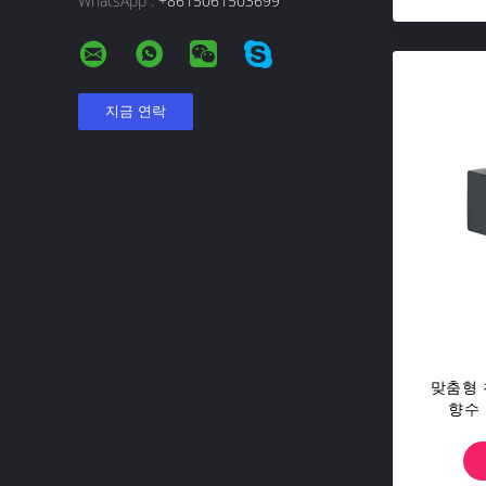
WhatsApp :
+8615061503699
맞춤형 
향수