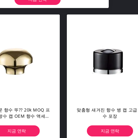
 향수 뚜?? 20k MOQ 프
맞춤형 새겨진 향수 병 캡 고급
향수 캡 OEM 향수 액세서
수 포장
리 제조업체
지금 연락
지금 연락