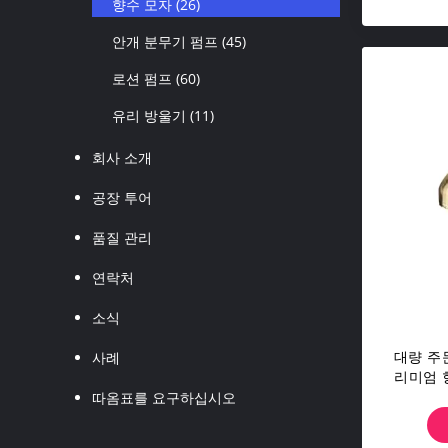
향수 모자
(26)
안개 분무기 펌프
(45)
로션 펌프
(60)
유리 방울기
(11)
회사 소개
공장 투어
품질 관리
연락처
소식
대량 주문
사례
리미엄 
따옴표를 요구하십시오