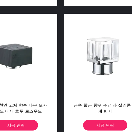
천연 고체 향수 나무 모자
금속 합금 향수 뚜?? 과 실리콘
 모자 재 호두 로즈우드
폐 반지
지금 연락
지금 연락