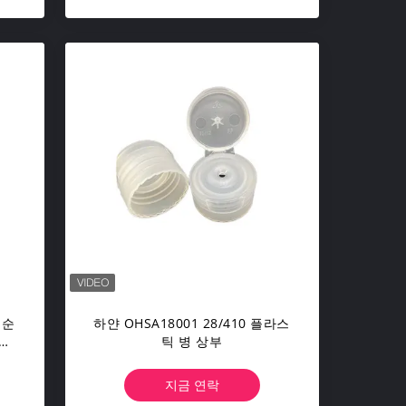
 순
하얀 OHSA18001 28/410 플라스
투
틱 병 상부
지금 연락