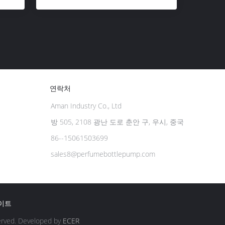
연락처
Aman Industry Co., Ltd
방 505, 2108 광난 도로 춘안 구, 우시, 중국
86--15061503699
sales8@perfumebottlepump.com
이트
erved. Developed by
ECER