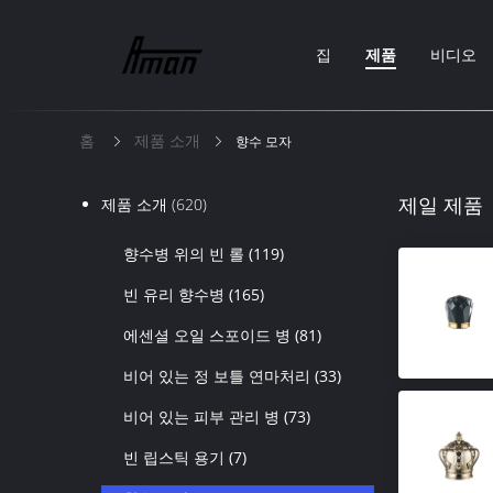
집
제품
비디오
홈
제품 소개
향수 모자
제일 제품
제품 소개
(620)
향수병 위의 빈 롤
(119)
빈 유리 향수병
(165)
에센셜 오일 스포이드 병
(81)
비어 있는 정 보틀 연마처리
(33)
비어 있는 피부 관리 병
(73)
빈 립스틱 용기
(7)