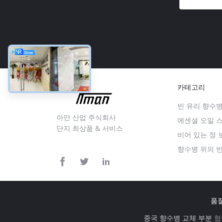
카테고리
빈 유리 향수
아만 산업 주식회사
에센셜 오일 
단지 최상품 & 서비스
비어 있는 정
향수병 위의 빈
품
중국 향수병 교체 부분
협력