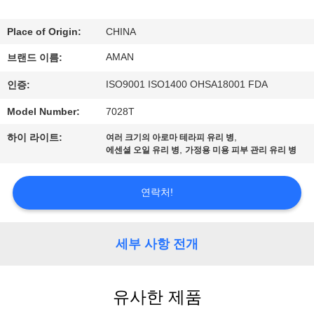
쇼
Place of Origin:
CHINA
AMAN
브랜드 이름:
우
ISO9001 ISO1400 OHSA18001 FDA
인증:
리
Model Number:
7028T
에
,
하이 라이트:
여러 크기의 아로마 테라피 유리 병
관
,
에센셜 오일 유리 병
가정용 미용 피부 관리 유리 병
한
연락처!
것
세부 사항 전개
공
장
유사한 제품
견