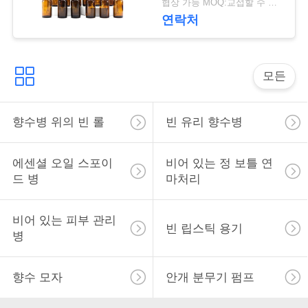
락
협상 가능 MOQ:교섭할 수 있습니다
연락처
소
식
모든
향수병 위의 빈 롤
빈 유리 향수병
사
건
에센셜 오일 스포이
비어 있는 정 보틀 연
드 병
마처리
견
비어 있는 피부 관리
적
빈 립스틱 용기
병
을
향수 모자
안개 분무기 펌프
요