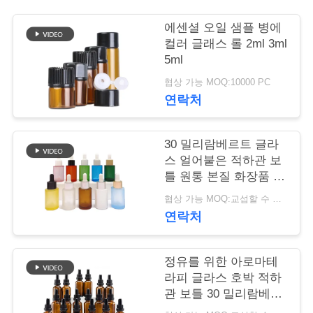
학
에센셜 오일 샘플 병에
컬러 글래스 롤 2ml 3ml
5ml
품
협상 가능 MOQ:10000 PC
질
연락처
관
30 밀리람베르트 글라
리
스 얼어붙은 적하관 보
틀 원통 본질 화장품 평
평 어깨 정유
협상 가능 MOQ:교섭할 수 있습니다
저
연락처
희
와
정유를 위한 아로마테
라피 글라스 호박 적하
연
관 보틀 30 밀리람베르
트