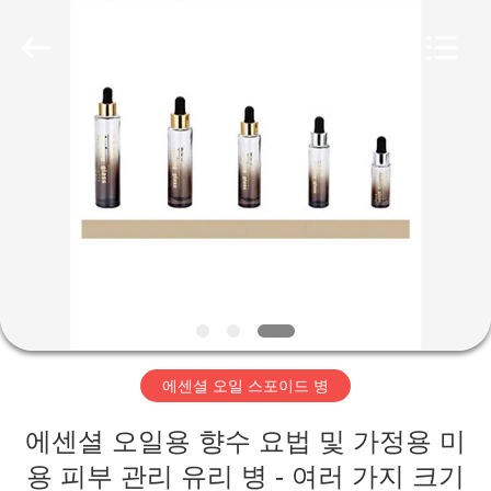
Aman
Industry
Co.,
Ltd.
All
Rights
Reserved.
Developed
집
by
ECER
제
품
비
디
에센셜 오일 스포이드 병
오
에센셜 오일용 향수 요법 및 가정용 미
VR
용 피부 관리 유리 병 - 여러 가지 크기