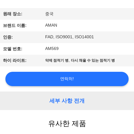
쇼
원래 장소:
중국
AMAN
우
브랜드 이름:
FAD, ISO9001, ISO14001
인증:
리
AM569
모델 번호:
에
,
하이 라이트:
약제 점적기 병
다시 채울 수 있는 점적기 병
관
한
연락처!
것
세부 사항 전개
공
장
유사한 제품
견