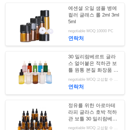
학
에센셜 오일 샘플 병에
컬러 글래스 롤 2ml 3ml
5ml
품
negotiable MOQ:10000 PC
연락처
질
관
30 밀리람베르트 글라
리
스 얼어붙은 적하관 보
틀 원통 본질 화장품 평
평 어깨 정유
negotiable MOQ:교섭할 수 있습니다
저
연락처
희
정유를 위한 아로마테
와
라피 글라스 호박 적하
연
관 보틀 30 밀리람베르
트
negotiable MOQ:교섭할 수 있습니다