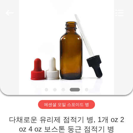
Aman
Industry
Co.,
Ltd.
All
Rights
Reserved.
Developed
집
by
ECER
제
품
비
디
에센셜 오일 스포이드 병
오
다채로운 유리제 점적기 병, 1개 oz 2
VR
oz 4 oz 보스톤 둥근 점적기 병