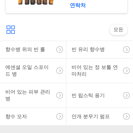
락
연락처
소
모든
식
향수병 위의 빈 롤
빈 유리 향수병
사
건
에센셜 오일 스포이
비어 있는 정 보틀 연
드 병
마처리
견
비어 있는 피부 관리
빈 립스틱 용기
적
병
을
향수 모자
안개 분무기 펌프
요