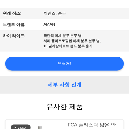
쇼
원래 장소:
치안스, 중국
AMAN
우
브랜드 이름:
,
하이 라이트:
리
극단적 미세 분무 분무 병
,
서리 폴리프로필렌 미세 분무 분무 병
10 밀리람베르트 펌프 분무 용기
에
관
연락처!
한
것
세부 사항 전개
공
유사한 제품
장
FCA 플라스틱 얇은 안
견