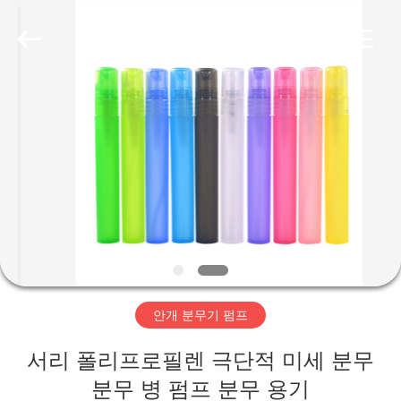
2026
Aman
Industry
Co.,
Ltd.
All
Rights
Reserved.
집
Developed
by
ECER
제
품
비
디
안개 분무기 펌프
오
서리 폴리프로필렌 극단적 미세 분무
VR
분무 병 펌프 분무 용기