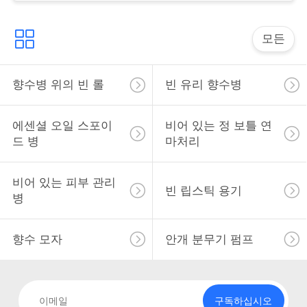
락
모든
소
식
향수병 위의 빈 롤
빈 유리 향수병
사
에센셜 오일 스포이
비어 있는 정 보틀 연
드 병
마처리
건
비어 있는 피부 관리
빈 립스틱 용기
병
견
적
향수 모자
안개 분무기 펌프
을
요
구독하십시오