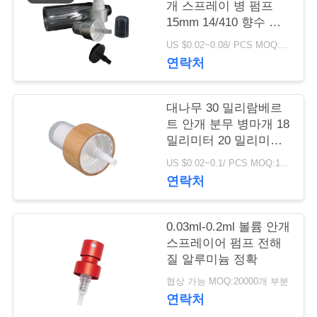
개 스프레이 병 펌프
학
15mm 14/410 향수 액
체
US $0.02~0.08/ PCS MOQ:10000 PC
연락처
품
질
대나무 30 밀리람베르
트 안개 분무 병마개 18
관
밀리미터 20 밀리미터
리
24 밀리미터
US $0.02~0.1/ PCS MOQ:10000 PC
연락처
저
0.03ml-0.2ml 볼륨 안개
희
스프레이어 펌프 전해
질 알루미늄 정확
와
협상 가능 MOQ:20000개 부분
연
연락처