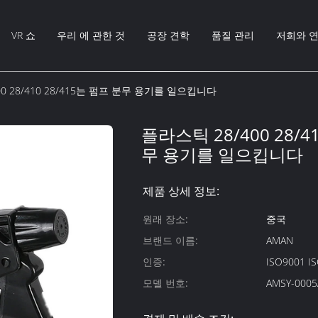
VR 쇼
우리 에 관한 것
공장 견학
품질 관리
저희와 
0 28/410 28/415는 펌프 분무 용기를 일으킵니다
플라스틱 28/400 28/4
무 용기를 일으킵니다
제품 상세 정보:
원래 장소:
중국
브랜드 이름:
AMAN
인증:
ISO9001 I
모델 번호:
AMSY-0005