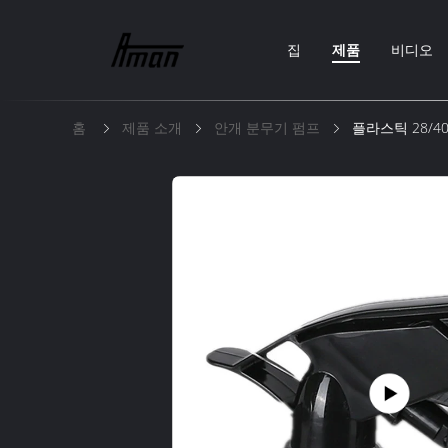
집
제품
비디오
홈
제품 소개
안개 분무기 펌프
플라스틱 28/40