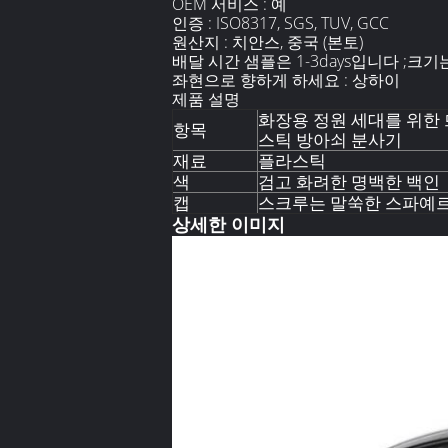
OEM 서비스 :
예
인증 :
ISO8317, SGS, TUV, GCC
원산지 :
치안스, 중국 (본토)
배달 시간 샘플은 1-3days입니다 ;크기는 3-
좌현으로 향하게 하세요 : 상하이
제품 설명
화장용 정원 세대를 위한 뜨거
항목
스틱 방아쇠 분사기
재료
플라스틱
색
검고 화려한 명백한 백인
캡
스크루는 말쑥한 스파예르
상세한 이미지