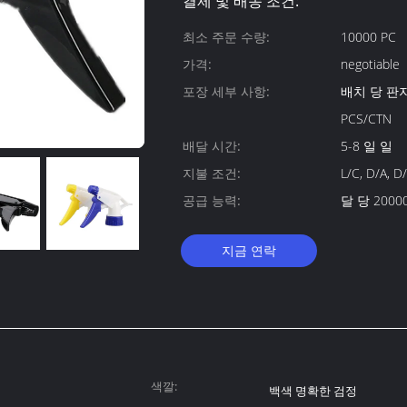
결제 및 배송 조건:
최소 주문 수량:
10000 PC
가격:
negotiable
포장 세부 사항:
배치 당 판지 포장 크기: 40X
PCS/CTN
배달 시간:
5-8 일 일
지불 조건:
L/C, D/A, 
공급 능력:
달 당 2000
지금 연락
색깔:
백색 명확한 검정