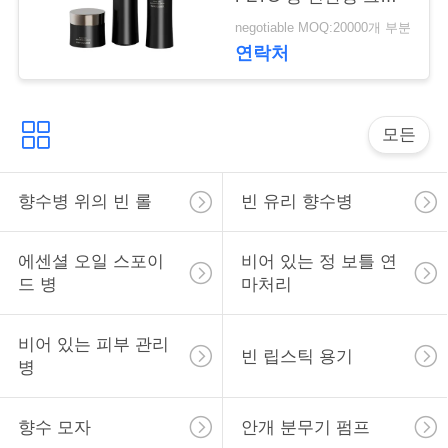
락
포장
negotiable MOQ:20000개 부분
연락처
소
식
모든
사
향수병 위의 빈 롤
빈 유리 향수병
건
에센셜 오일 스포이
비어 있는 정 보틀 연
드 병
마처리
견
적
비어 있는 피부 관리
빈 립스틱 용기
병
을
요
향수 모자
안개 분무기 펌프