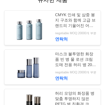
학
CMYK 인쇄 및 삼중 봉
지 구조와 함께 고급 브
품
랜드의 기울어진 어깨
PETG 빈 피부 관리 병
질
negotiable MOQ:20000개 부분
20 000 MOQ
연락처
관
리
마스크 불투명한 화장
품 빈 병 물 로션 크림
도매 전용 허리 병 20
저
이빨 맞춤
negotiable MOQ:20000개 부분
희
연락처
와
허리 모양의 화장품 병
연
맞춤 투명하지 않은
PETG 병 친환경 크림