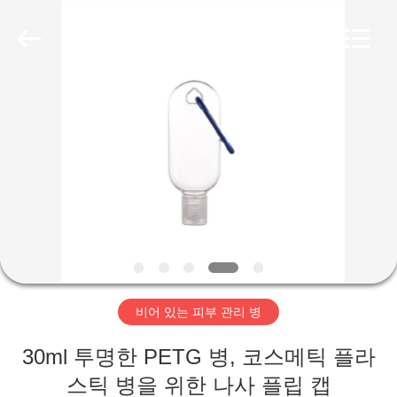
-
2025
Aman
Industry
Co.,
Ltd.
All
Rights
집
Reserved.
Developed
by
ECER
제
품
비
디
비어 있는 피부 관리 병
오
30ml 투명한 PETG 병, 코스메틱 플라
VR
스틱 병을 위한 나사 플립 캡