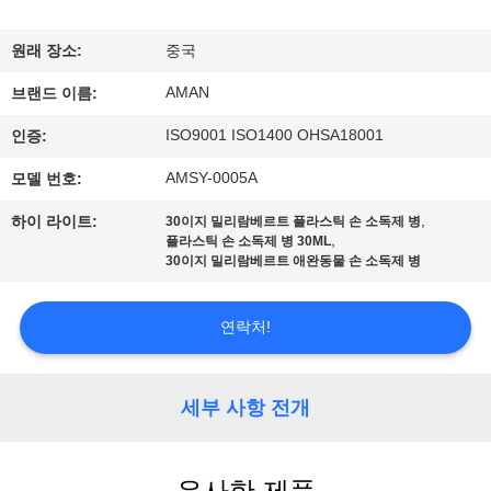
쇼
원래 장소:
중국
AMAN
우
브랜드 이름:
ISO9001 ISO1400 OHSA18001
인증:
리
AMSY-0005A
모델 번호:
에
,
하이 라이트:
30이지 밀리람베르트 플라스틱 손 소독제 병
관
,
플라스틱 손 소독제 병 30ML
30이지 밀리람베르트 애완동물 손 소독제 병
한
것
연락처!
공
세부 사항 전개
장
견
유사한 제품