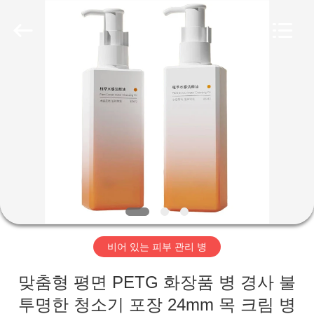
-
2026
Aman
Industry
Co.,
Ltd.
All
Rights
집
Reserved.
Developed
by
ECER
제
품
비
디
비어 있는 피부 관리 병
오
맞춤형 평면 PETG 화장품 병 경사 불
VR
투명한 청소기 포장 24mm 목 크림 병