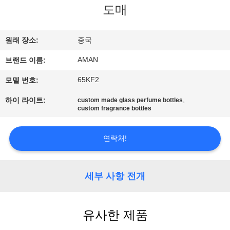
도매
쇼
원래 장소:
중국
우
AMAN
브랜드 이름:
리
65KF2
모델 번호:
에
,
하이 라이트:
custom made glass perfume bottles
관
custom fragrance bottles
한
연락처!
것
세부 사항 전개
공
장
유사한 제품
견