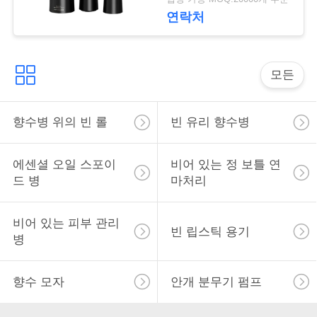
락
연락처
소
모든
식
향수병 위의 빈 롤
빈 유리 향수병
사
건
에센셜 오일 스포이
비어 있는 정 보틀 연
드 병
마처리
견
비어 있는 피부 관리
빈 립스틱 용기
적
병
을
향수 모자
안개 분무기 펌프
요