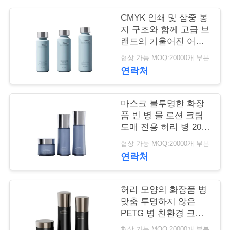
학
CMYK 인쇄 및 삼중 봉
지 구조와 함께 고급 브
랜드의 기울어진 어깨
품
PETG 빈 피부 관리 병
협상 가능 MOQ:20000개 부분
20 000 MOQ
연락처
질
관
마스크 불투명한 화장
리
품 빈 병 물 로션 크림
도매 전용 허리 병 20
이빨 맞춤
협상 가능 MOQ:20000개 부분
저
연락처
희
와
허리 모양의 화장품 병
맞춤 투명하지 않은
연
PETG 병 친환경 크림
포장
협상 가능 MOQ:20000개 부분