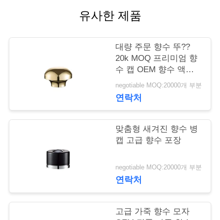
유사한 제품
학
대량 주문 향수 뚜??
품
20k MOQ 프리미엄 향
질
수 캡 OEM 향수 액세
서리 제조업체
negotiable MOQ:20000개 부분
관
연락처
리
맞춤형 새겨진 향수 병
캡 고급 향수 포장
저
희
negotiable MOQ:20000개 부분
연락처
와
연
고급 가죽 향수 모자