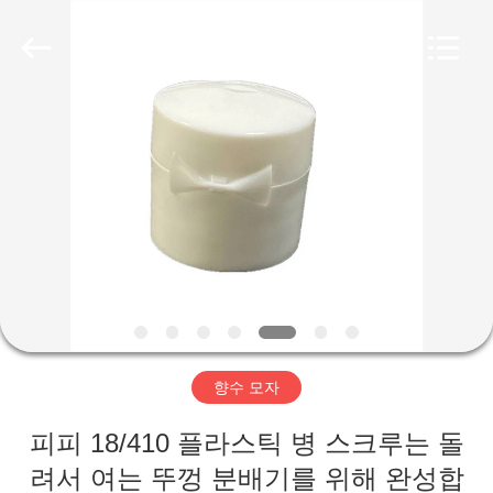
2025
Aman
Industry
Co.,
Ltd.
All
Rights
Reserved.
집
Developed
by
ECER
제
품
비
디
향수 모자
오
피피 18/410 플라스틱 병 스크루는 돌
VR
려서 여는 뚜껑 분배기를 위해 완성합