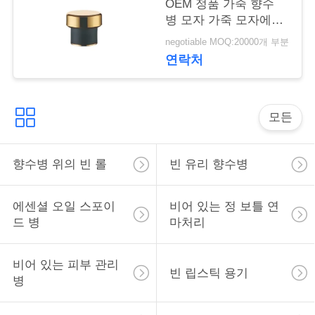
락
OEM 정품 가죽 향수
병 모자 가죽 모자에서
향기가 증발하는 것을
negotiable MOQ:20000개 부분
소
방지하는 방법
연락처
식
모든
사
건
향수병 위의 빈 롤
빈 유리 향수병
견
에센셜 오일 스포이
비어 있는 정 보틀 연
드 병
마처리
적
을
비어 있는 피부 관리
빈 립스틱 용기
병
요