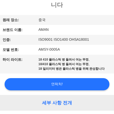
니다
쇼
원래 장소:
중국
우
AMAN
브랜드 이름:
리
ISO9001 ISO1400 OHSA18001
인증:
에
AMSY-0005A
모델 번호:
관
,
하이 라이트:
18 410 플라스틱 병 돌려서 여는 뚜껑
한
,
18/410 플라스틱 병 돌려서 여는 뚜껑
18 밀리미터 병은 플라스틱 병을 위해 완성합니다
것
연락처!
공
장
세부 사항 전개
견