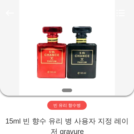
2018
-
2025
Aman
Industry
Co.,
집
Ltd.
All
Rights
Reserved.
제
Developed
by
ECER
품
비
디
빈 유리 향수병
오
15ml 빈 향수 유리 병 사용자 지정 레이
저 gravure