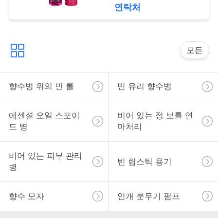
와
metal
연락처
연
락
모든
소
향수병 위의 빈 롤
빈 유리 향수병
식
에센셜 오일 스포이
비어 있는 정 보틀 연
드 병
마처리
사
건
비어 있는 피부 관리
빈 립스틱 용기
병
견
향수 모자
안개 분무기 펌프
적