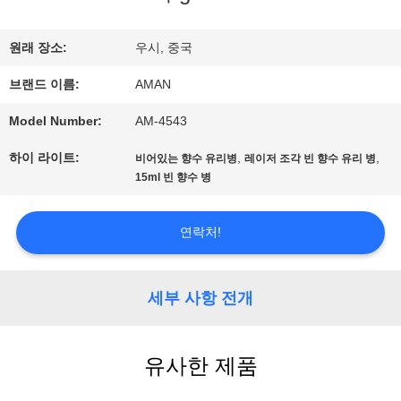
VR
쇼
원래 장소:
우시, 중국
브랜드 이름:
AMAN
우
Model Number:
AM-4543
리
하이 라이트:
,
,
비어있는 향수 유리병
레이저 조각 빈 향수 유리 병
15ml 빈 향수 병
에
관
연락처!
한
세부 사항 전개
것
유사한 제품
공