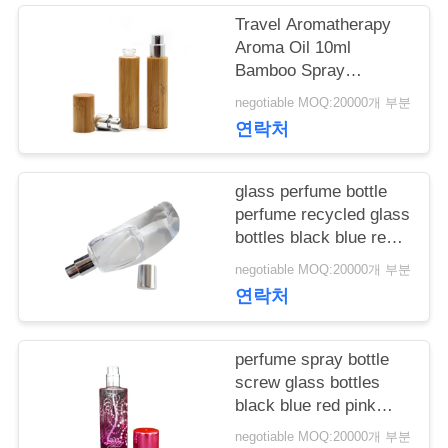
장
Travel Aromatherapy
견
Aroma Oil 10ml
Bamboo Spray
학
Perfume Bottle With
negotiable MOQ:20000개 부분
Screw Spray Cap
연락처
품
glass perfume bottle
질
perfume recycled glass
bottles black blue red
관
pink green cap plastic
negotiable MOQ:20000개 부분
and metal
리
연락처
perfume spray bottle
저
screw glass bottles
black blue red pink
희
green cap plastic and
negotiable MOQ:20000개 부분