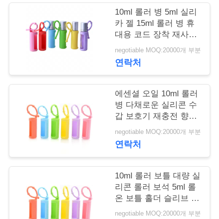
10ml 롤러 병 5ml 실리
학
카 젤 15ml 롤러 병 휴
대용 코드 장착 재사용
롤러 병 병 보호 실리콘
품
negotiable MOQ:20000개 부분
덮개
연락처
질
관
에센셜 오일 10ml 롤러
병 다채로운 실리콘 수
리
갑 보호기 재충전 향수
롤러 실리콘 케이스
negotiable MOQ:20000개 부분
저
연락처
희
10ml 롤러 보틀 대량 실
와
리콘 롤러 보석 5ml 롤
온 보틀 홀더 슬리브 에
연
센셜 오일 휴대 케이스
negotiable MOQ:20000개 부분