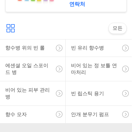
락
여행 보호 커버
연락처
소
모든
식
향수병 위의 빈 롤
빈 유리 향수병
사
건
에센셜 오일 스포이
비어 있는 정 보틀 연
드 병
마처리
견
비어 있는 피부 관리
빈 립스틱 용기
병
적
을
향수 모자
안개 분무기 펌프
요