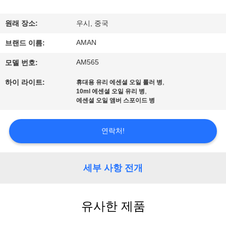
쇼
원래 장소:
우시, 중국
AMAN
우
브랜드 이름:
AM565
모델 번호:
리
,
하이 라이트:
휴대용 유리 에센셜 오일 롤러 병
에
,
10ml 에센셜 오일 유리 병
에센셜 오일 앰버 스포이드 병
관
한
연락처!
것
세부 사항 전개
공
장
유사한 제품
견