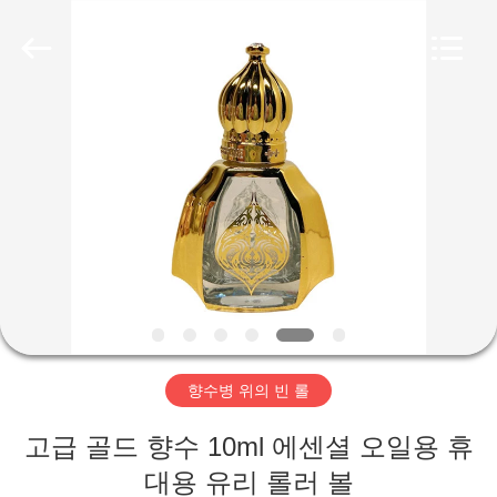
2025
Aman
Industry
Co.,
Ltd.
All
Rights
Reserved.
집
Developed
by
ECER
제
품
비
디
향수병 위의 빈 롤
오
고급 골드 향수 10ml 에센셜 오일용 휴
VR
대용 유리 롤러 볼