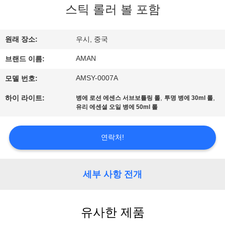
스틱 롤러 볼 포함
쇼
원래 장소:
우시, 중국
우
AMAN
브랜드 이름:
리
AMSY-0007A
모델 번호:
에
,
,
하이 라이트:
병에 로션 에센스 서브보틀링 롤
투명 병에 30ml 롤
관
유리 에센셜 오일 병에 50ml 롤
한
연락처!
것
세부 사항 전개
공
장
유사한 제품
견