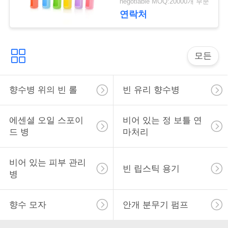
락
negotiable MOQ:20000개 부분
여행 보호 커버
연락처
소
모든
식
향수병 위의 빈 롤
빈 유리 향수병
사
건
에센셜 오일 스포이
비어 있는 정 보틀 연
드 병
마처리
견
비어 있는 피부 관리
적
빈 립스틱 용기
병
을
향수 모자
안개 분무기 펌프
요