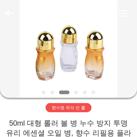
2025
Aman
Industry
Co.,
Ltd.
All
Rights
Reserved.
집
Developed
by
ECER
제
품
비
디
향수병 위의 빈 롤
오
50ml 대형 롤러 볼 병 누수 방지 투명
VR
유리 에센셜 오일 병, 향수 리필용 플라