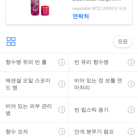
락
green cap plastic and
negotiable MOQ:20000개 부분
metal
연락처
소
식
모든
사
향수병 위의 빈 롤
빈 유리 향수병
건
에센셜 오일 스포이
비어 있는 정 보틀 연
드 병
마처리
견
적
비어 있는 피부 관리
빈 립스틱 용기
병
을
요
향수 모자
안개 분무기 펌프