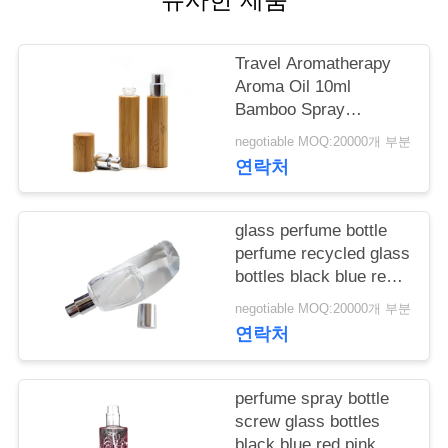
학
Travel Aromatherapy
Aroma Oil 10ml
품
Bamboo Spray
Perfume Bottle With
질
negotiable MOQ:20000개 부분
Screw Spray Cap
연락처
관
리
glass perfume bottle
perfume recycled glass
bottles black blue red
저
pink green cap plastic
negotiable MOQ:20000개 부분
and metal
희
연락처
와
perfume spray bottle
연
screw glass bottles
black blue red pink