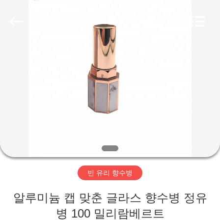
Copyright
©
2018
-
2025
Aman
Industry
Co.,
집
Ltd.
All
Rights
Reserved.
Developed
by
제
ECER
품
비
디
빈 유리 향수병
오
알루미늄 캡 맞춘 글라스 향수병 정유
VR
병 100 밀리람베르트