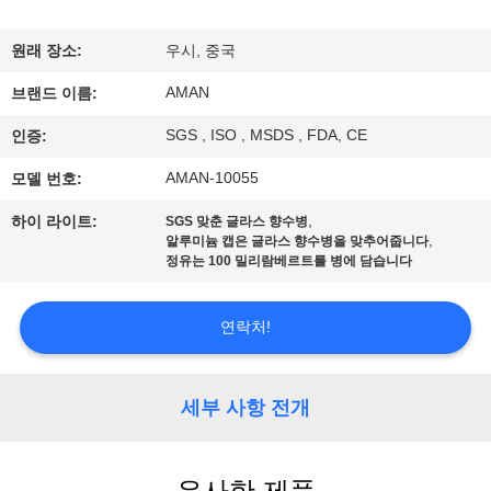
쇼
원래 장소:
우시, 중국
AMAN
우
브랜드 이름:
SGS , ISO , MSDS , FDA, CE
인증:
리
AMAN-10055
모델 번호:
에
,
하이 라이트:
SGS 맞춘 글라스 향수병
관
,
알루미늄 캡은 글라스 향수병을 맞추어줍니다
정유는 100 밀리람베르트를 병에 담습니다
한
것
연락처!
공
세부 사항 전개
장
견
유사한 제품