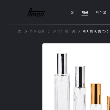
집
제품
비디오
홈
제품 소개
빈 유리 향수병
럭셔리 맞춤 향수 