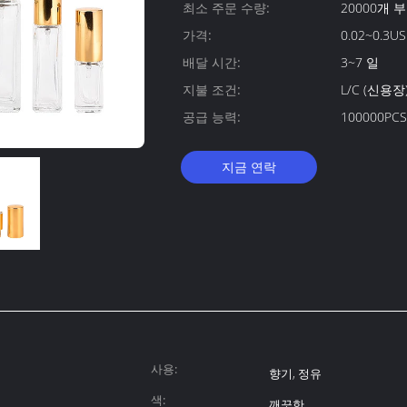
최소 주문 수량:
20000개 
가격:
0.02~0.3US
배달 시간:
3~7 일
지불 조건:
L/C (신용
공급 능력:
100000PC
지금 연락
사용:
향기, 정유
색:
깨끗한