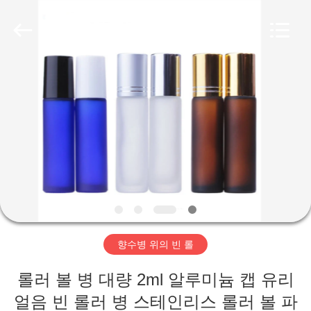
©
2018
-
2026
Aman
Industry
Co.,
Ltd.
집
All
Rights
Reserved.
Developed
by
ECER
제
품
비
디
향수병 위의 빈 롤
오
롤러 볼 병 대량 2ml 알루미늄 캡 유리
VR
얼음 빈 롤러 병 스테인리스 롤러 볼 파