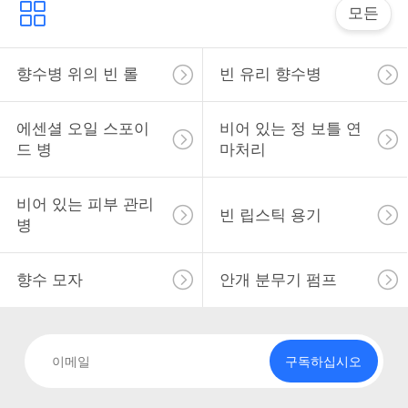
락
모든
소
향수병 위의 빈 롤
빈 유리 향수병
식
에센셜 오일 스포이
비어 있는 정 보틀 연
드 병
마처리
사
건
비어 있는 피부 관리
빈 립스틱 용기
병
견
향수 모자
안개 분무기 펌프
적
을
구독하십시오
요