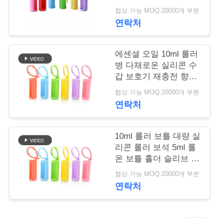
롤러 병 병 보호 실리콘
협상 가능 MOQ:20000개 부분
학
덮개
연락처
품
에센셜 오일 10ml 롤러
병 다채로운 실리콘 수
질
갑 보호기 재충전 향수
관
롤러 실리콘 케이스
협상 가능 MOQ:20000개 부분
연락처
리
10ml 롤러 보틀 대량 실
저
리콘 롤러 보석 5ml 롤
온 보틀 홀더 슬리브 에
희
센셜 오일 휴대 케이스
협상 가능 MOQ:20000개 부분
와
여행 보호 커버
연락처
연