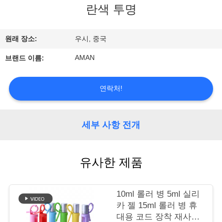
란색 투명
쇼
원래 장소:
우시, 중국
우
AMAN
브랜드 이름:
리
에
연락처!
관
한
세부 사항 전개
것
유사한 제품
공
10ml 롤러 병 5ml 실리
장
카 젤 15ml 롤러 병 휴
견
대용 코드 장착 재사용