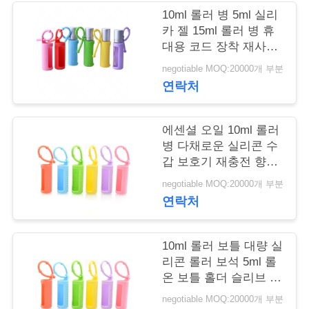
10ml 롤러 병 5ml 실리
학
카 젤 15ml 롤러 병 휴
대용 코드 장착 재사용
롤러 병 병 보호 실리콘
품
negotiable MOQ:20000개 부분
덮개
연락처
질
관
에센셜 오일 10ml 롤러
병 다채로운 실리콘 수
리
갑 보호기 재충전 향수
롤러 실리콘 케이스
negotiable MOQ:20000개 부분
저
연락처
희
10ml 롤러 보틀 대량 실
와
리콘 롤러 보석 5ml 롤
온 보틀 홀더 슬리브 에
연
센셜 오일 휴대 케이스
negotiable MOQ:20000개 부분