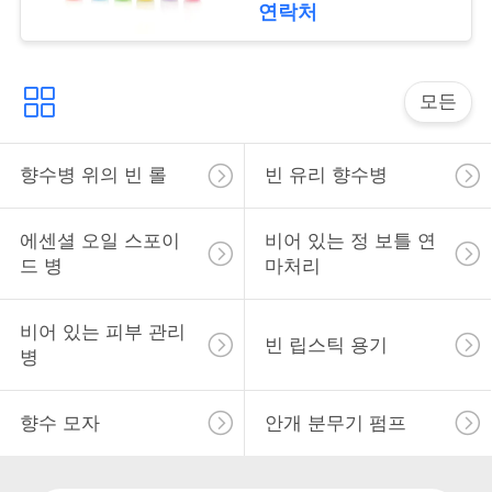
락
여행 보호 커버
연락처
소
모든
식
향수병 위의 빈 롤
빈 유리 향수병
사
에센셜 오일 스포이
비어 있는 정 보틀 연
건
드 병
마처리
견
비어 있는 피부 관리
빈 립스틱 용기
병
적
을
향수 모자
안개 분무기 펌프
요