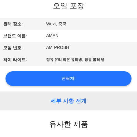
오일 포장
쇼
원래 장소:
Wuxi, 중국
우
AMAN
브랜드 이름:
리
AM-PROBH
모델 번호:
에
,
하이 라이트:
정유 유리 작은 유리병
정유 롤러 병
관
한
연락처!
것
세부 사항 전개
공
장
유사한 제품
견