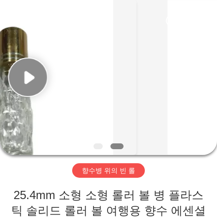
2025
Aman
Industry
Co.,
Ltd.
All
Rights
Reserved.
집
Developed
by
ECER
제
품
비
디
향수병 위의 빈 롤
오
25.4mm 소형 소형 롤러 볼 병 플라스
VR
틱 솔리드 롤러 볼 여행용 향수 에센셜