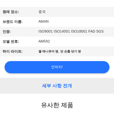
쇼
원래 장소:
중국
AMAN
우
브랜드 이름:
ISO9001 ISO14001 ISO18001 FAD SGS
인증:
리
AM592
모델 번호:
에
,
하이 라이트:
젤 매니큐어 병
빈 손톱 닦기 병
관
한
연락처!
것
세부 사항 전개
공
장
유사한 제품
견