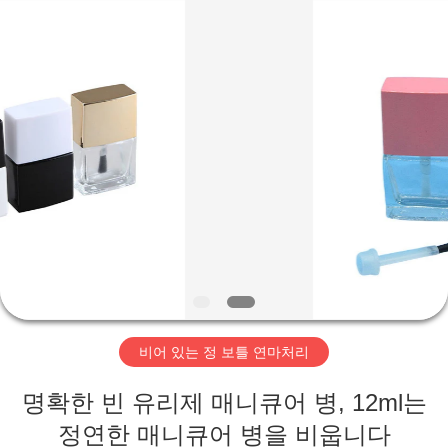
Aman
Industry
Co.,
Ltd.
All
Rights
Reserved.
Developed
집
by
ECER
제
품
비
디
비어 있는 정 보틀 연마처리
오
명확한 빈 유리제 매니큐어 병, 12ml는
VR
정연한 매니큐어 병을 비웁니다