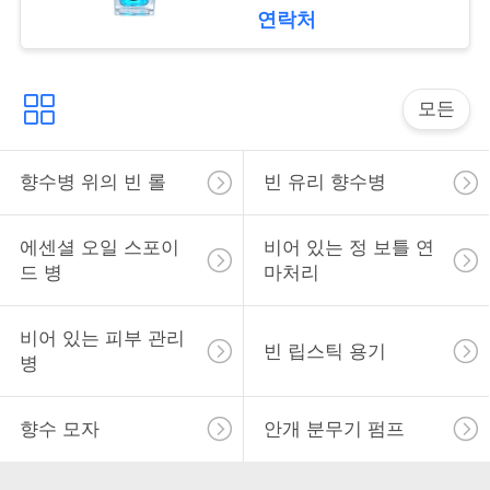
락
니다
연락처
소
모든
식
향수병 위의 빈 롤
빈 유리 향수병
사
건
에센셜 오일 스포이
비어 있는 정 보틀 연
드 병
마처리
견
비어 있는 피부 관리
빈 립스틱 용기
적
병
을
향수 모자
안개 분무기 펌프
요