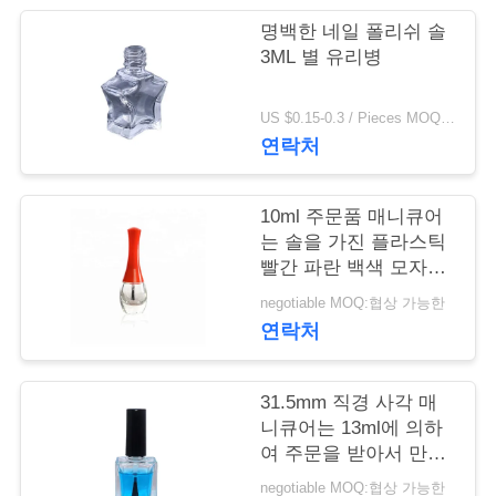
학
명백한 네일 폴리쉬 솔
3ML 별 유리병
품
US $0.15-0.3 / Pieces MOQ:1000년
연락처
질
관
10ml 주문품 매니큐어
리
는 솔을 가진 플라스틱
빨간 파란 백색 모자를
병에 넣습니다
negotiable MOQ:협상 가능한
저
연락처
희
31.5mm 직경 사각 매
와
니큐어는 13ml에 의하
연
여 주문을 받아서 만들
어진 색깔을 병에 넣습
negotiable MOQ:협상 가능한