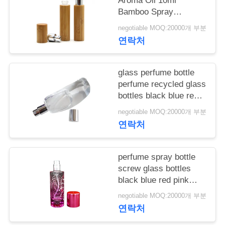
Aroma Oil 10ml
Bamboo Spray
학
Perfume Bottle With
negotiable MOQ:20000개 부분
Screw Spray Cap
연락처
품
질
glass perfume bottle
perfume recycled glass
관
bottles black blue red
pink green cap plastic
리
negotiable MOQ:20000개 부분
and metal
연락처
저
perfume spray bottle
희
screw glass bottles
black blue red pink
와
green cap plastic and
negotiable MOQ:20000개 부분
metal
연
연락처