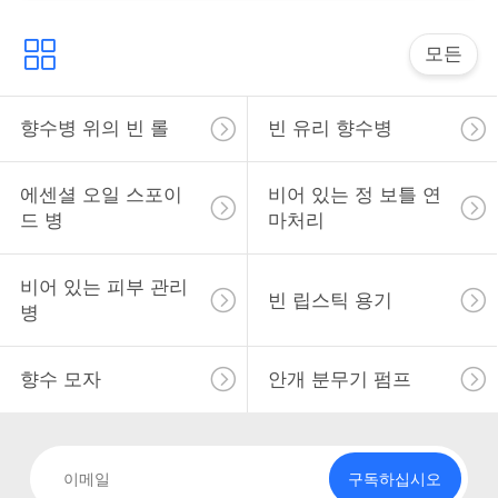
락
모든
소
식
향수병 위의 빈 롤
빈 유리 향수병
에센셜 오일 스포이
비어 있는 정 보틀 연
사
드 병
마처리
건
비어 있는 피부 관리
빈 립스틱 용기
병
견
적
향수 모자
안개 분무기 펌프
을
요
구독하십시오