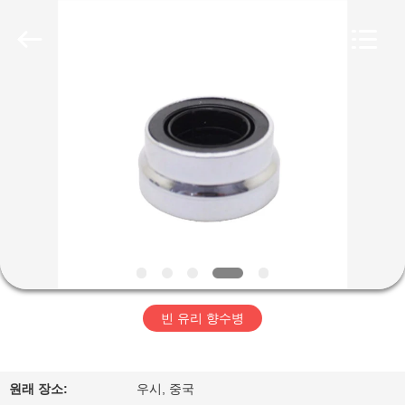
Copyright
©
2018
-
2025
Aman
Industry
Co.,
집
Ltd.
All
Rights
Reserved.
Developed
by
제
ECER
품
비
디
빈 유리 향수병
오
VR
원래 장소:
우시, 중국