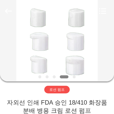
2025
Aman
Industry
Co.,
Ltd.
All
Rights
Reserved.
집
Developed
by
ECER
제
품
비
디
로션 펌프
오
자외선 인쇄 FDA 승인 18/410 화장품
VR
분배 병용 크림 로션 펌프