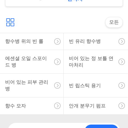
락
소
모든
식
향수병 위의 빈 롤
빈 유리 향수병
사
에센셜 오일 스포이
비어 있는 정 보틀 연
건
드 병
마처리
비어 있는 피부 관리
견
빈 립스틱 용기
병
적
을
향수 모자
안개 분무기 펌프
요