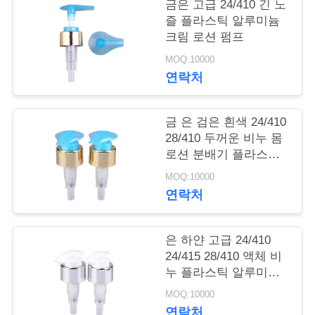
금은 고급 24/410 긴 노
학
즐 플라스틱 알루미늄
크림 로션 펌프
MOQ:10000
품
연락처
질
금 은 검은 흰색 24/410
관
28/410 두꺼운 비누 몸
리
로션 분배기 플라스틱
알루미늄 크림 로션 펌
MOQ:10000
프 병
연락처
저
희
은 하얀 고급 24/410
24/415 28/410 액체 비
와
누 플라스틱 알루미늄
연
크림 로션 펌프 병
MOQ:10000
연락처