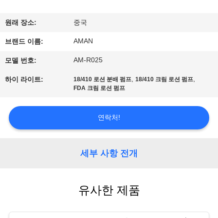
쇼
원래 장소:
중국
AMAN
우
브랜드 이름:
AM-R025
모델 번호:
리
,
,
하이 라이트:
18/410 로션 분배 펌프
18/410 크림 로션 펌프
에
FDA 크림 로션 펌프
관
연락처!
한
것
세부 사항 전개
공
유사한 제품
장
견