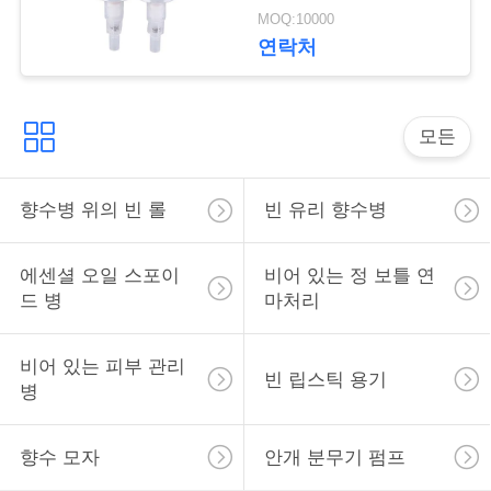
락
크림 로션 펌프 병
MOQ:10000
연락처
소
식
모든
사
향수병 위의 빈 롤
빈 유리 향수병
건
에센셜 오일 스포이
비어 있는 정 보틀 연
드 병
마처리
견
적
비어 있는 피부 관리
빈 립스틱 용기
병
을
요
향수 모자
안개 분무기 펌프