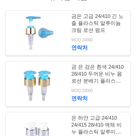
학
금은 고급 24/410 긴 노
즐 플라스틱 알루미늄
품
크림 로션 펌프
MOQ:10000
질
연락처
관
리
금 은 검은 흰색 24/410
28/410 두꺼운 비누 몸
로션 분배기 플라스틱
저
알루미늄 크림 로션 펌
MOQ:10000
프 병
연락처
희
와
은 하얀 고급 24/410
연
24/415 28/410 액체 비
누 플라스틱 알루미늄