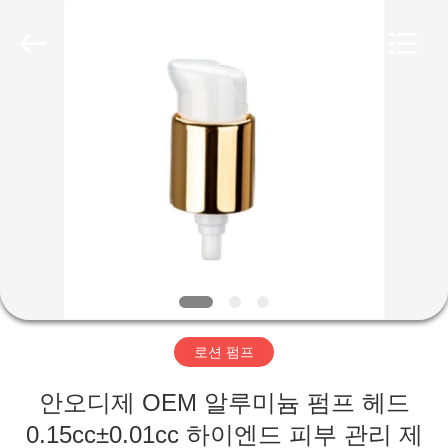
2025
Aman
Industry
Co.,
Ltd.
All
Rights
Reserved.
집
Developed
by
ECER
제
품
비
디
로션 펌프
오
안오디제 OEM 알루미늄 펌프 헤드
VR
0.15cc±0.01cc 하이엔드 피부 관리 제