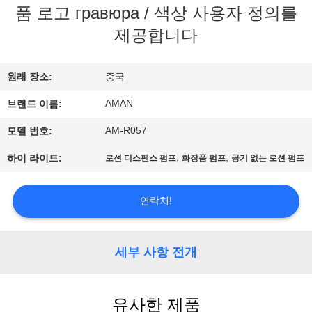
품 로고 гравюра / 색상 사용자 정의를
쇼
제공합니다
우
원래 장소:
중국
리
AMAN
브랜드 이름:
에
AM-R057
모델 번호:
관
,
,
하이 라이트:
로션 디스펜스 펌프
화장품 펌프
공기 없는 로션 펌프
한
것
연락처!
공
세부 사항 전개
장
유사한 제품
견