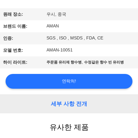
쇼
원래 장소:
우시, 중국
AMAN
우
브랜드 이름:
SGS , ISO , MSDS , FDA, CE
인증:
리
AMAN-10051
모델 번호:
에
,
하이 라이트:
주문품 유리제 향수병
수정같은 향수 빈 유리병
관
한
연락처!
것
세부 사항 전개
공
장
유사한 제품
견