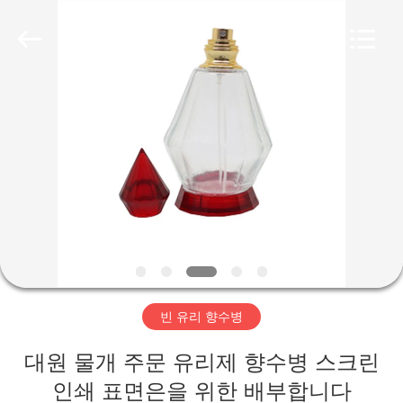
Copyright
©
2018
-
2025
Aman
Industry
Co.,
집
Ltd.
All
Rights
Reserved.
Developed
by
제
ECER
품
비
디
빈 유리 향수병
오
대원 물개 주문 유리제 향수병 스크린
VR
인쇄 표면은을 위한 배부합니다