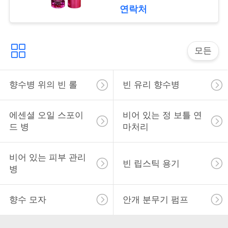
락
metal
연락처
소
모든
식
향수병 위의 빈 롤
빈 유리 향수병
사
건
에센셜 오일 스포이
비어 있는 정 보틀 연
드 병
마처리
견
비어 있는 피부 관리
빈 립스틱 용기
적
병
을
향수 모자
안개 분무기 펌프
요