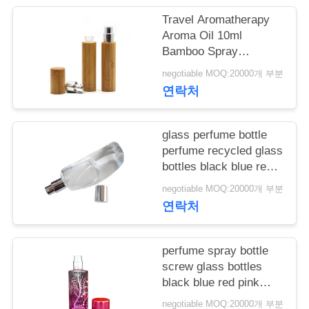
학
Travel Aromatherapy
Aroma Oil 10ml
Bamboo Spray
Perfume Bottle With
품
negotiable MOQ:20000개 부분
Screw Spray Cap
연락처
질
관
glass perfume bottle
리
perfume recycled glass
bottles black blue red
pink green cap plastic
negotiable MOQ:20000개 부분
and metal
저
연락처
희
perfume spray bottle
와
screw glass bottles
연
black blue red pink
green cap plastic and
negotiable MOQ:20000개 부분