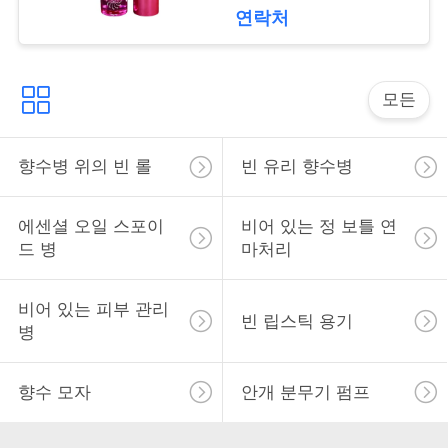
락
metal
연락처
소
모든
식
향수병 위의 빈 롤
빈 유리 향수병
사
건
에센셜 오일 스포이
비어 있는 정 보틀 연
드 병
마처리
견
비어 있는 피부 관리
빈 립스틱 용기
적
병
을
향수 모자
안개 분무기 펌프
요