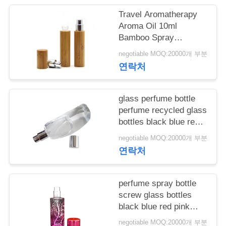
학
Travel Aromatherapy
Aroma Oil 10ml
Bamboo Spray
Perfume Bottle With
품
negotiable MOQ:20000개 부분
Screw Spray Cap
연락처
질
관
glass perfume bottle
리
perfume recycled glass
bottles black blue red
pink green cap plastic
negotiable MOQ:20000개 부분
and metal
저
연락처
희
perfume spray bottle
와
screw glass bottles
연
black blue red pink
green cap plastic and
negotiable MOQ:20000개 부분