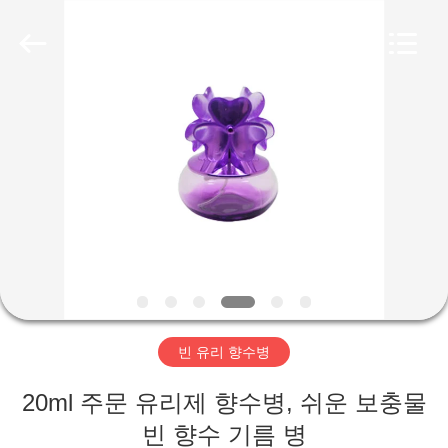
Copyright
©
2018
-
2025
Aman
Industry
Co.,
집
Ltd.
All
Rights
Reserved.
Developed
by
제
ECER
품
비
디
빈 유리 향수병
오
20ml 주문 유리제 향수병, 쉬운 보충물
VR
빈 향수 기름 병