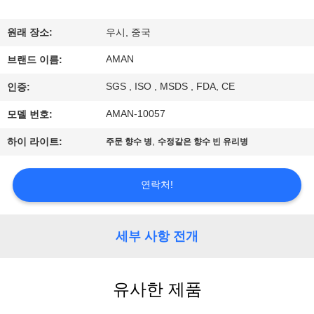
쇼
원래 장소:
우시, 중국
AMAN
우
브랜드 이름:
SGS , ISO , MSDS , FDA, CE
인증:
리
AMAN-10057
모델 번호:
에
,
하이 라이트:
주문 향수 병
수정같은 향수 빈 유리병
관
한
연락처!
것
세부 사항 전개
공
장
유사한 제품
견